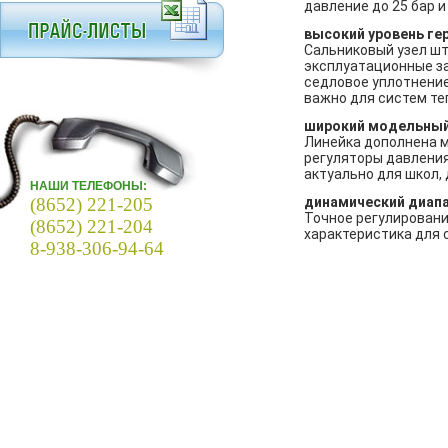
давление до 25 бар и
высокий уровень ге
Сальниковый узел шт
эксплуатационные за
седловое уплотнение
важно для систем т
широкий модельный
Линейка дополнена мо
регуляторы давления
актуально для школ,
НАШИ ТЕЛЕФОНЫ:
(8652) 221-205
динамический диапа
Точное регулировани
(8652) 221-204
характеристика для 
8-938-306-94-64